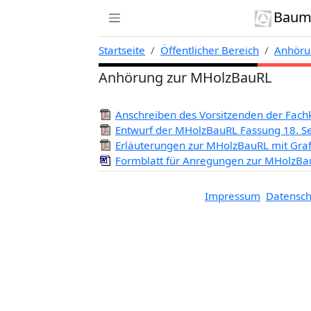
Zur Navigation links springen
Zum Inhalt springen
Zum Kontext rechts springen
Baumi
Startseite
Öffentlicher Bereich
Anhöru
Anhörung zur MHolzBauRL
Anschreiben des Vorsitzenden der Fach
Entwurf der MHolzBauRL Fassung 18. S
Erläuterungen zur MHolzBauRL mit Graf
Formblatt für Anregungen zur MHolzBa
Impressum
Datensch