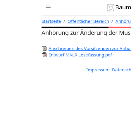
Zur Navigation links springen
Zum Inhalt springen
Zum Kontext rechts springen
Baumi
Startseite
Öffentlicher Bereich
Anhöru
Anhörung zur Änderung der Muste
Anschreiben des Vorsitzenden zur Anhö
Entwurf MKLR Lesefassung.pdf
Impressum
Datensch