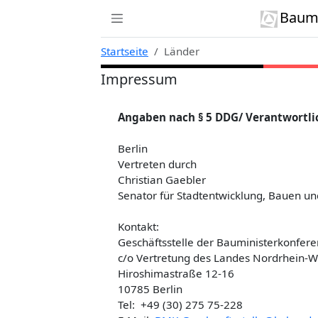
Zur Navigation links springen
Zum Inhalt springen
Zum Kontext rechts springen
Baumi
Startseite
Länder
Impressum
Angaben nach § 5 DDG/ Verantwortlic
Berlin
Vertreten durch
Christian Gaebler
Senator für Stadtentwicklung, Bauen 
Kontakt:
Geschäftsstelle der Bauministerkonfere
c/o Vertretung des Landes Nordrhein-
Hiroshimastraße 12-16
10785 Berlin
Tel: +49 (30) 275 75-228