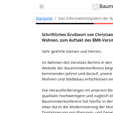
Zur Navigation links springen
Zum Inhalt springen
Zum Kontext rechts springen
Baumi
Startseite
Das Informationssystem der B
Schriftliches Grußwort von Christia
Wohnen, zum Auftakt des BMK-Vorsit
Sehr geehrte Damen und Herren,
im Rahmen des Vorsitzes Berlins in den
Website der Bauministerkonferenz begr
kommenden Jahren und darauf, unsere
Wohnen und Städtebau entschlossen a
Die Herausforderungen im unserem Ber
qualitativ hochwertigem und zugleich 
Bauministerkonferenz hat hierfür in de
etwa durch die Modernisierung der Mu
Digitalisierung von Planungs- und Gen